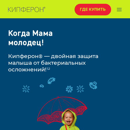
ГДЕ КУПИТЬ
Кипферон
Когда Мама
молодец!
Кипферон
— двойная защита
®
малыша от бактериальных
осложнений!
1,2