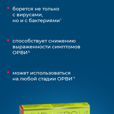
борется не только
с вирусами,
но и с бактериями
1
способствует снижению
выраженности симптомов
ОРВИ
6
может использоваться
на любой стадии ОРВИ
*1
Материал предназначен только
для специалистов
здравоохранения.
Вы являетесь специалистом
здравоохранения?