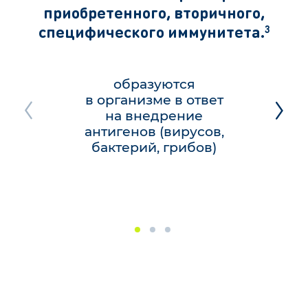
приобретенного, вторичного,
специфического иммунитета.
3
образуются
в организме в ответ
на внедрение
Предыдущий
Следу
слайд
слайд
антигенов (вирусов,
бактерий, грибов)