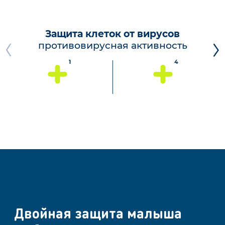
Защита клеток от вирусов
противовирусная активность
Предыдущий
Сл
слайд
сл
1
4
Двойная защита малыша