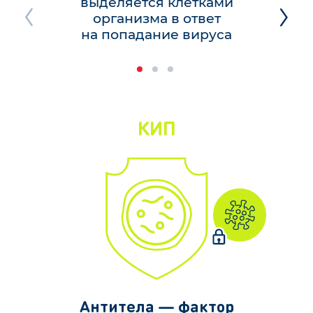
выделяется клетками
организма в ответ
Предыдущий
Следу
слайд
слайд
на попадание вируса
КИП
Антитела — фактор